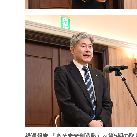
経過報告 「あそ未来創造塾」～第5期の取