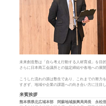
未来創造塾は「自ら考え行動する人材育成」を目
さらに日本商工会議所との協定締結や各地への展
こうした流れの源は塾生であり、これまでの努力
すぎず、地域や企業の課題への向き合い方に注目
来賓挨拶
熊本県県北広域本部 阿蘇地域振興局局長 永松