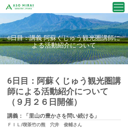
6日目：講義 阿蘇くじゅう観光圏講師に
よる活動紹介について
6日目：阿蘇くじゅう観光圏講
師による活動紹介について
（９月２６日開催）
講義：「里山の豊かさを問い続ける」
ＦＩＬ
/
喫茶竹の熊 穴井 俊輔さん