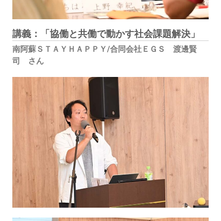
講義：「協働と共働で動かす社会課題解決」
南阿蘇ＳＴＡＹＨＡＰＰＹ
/
合同会社ＥＧＳ 渡邊賢
司 さん