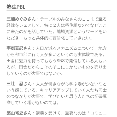
塾生PBL
三浦めぐみさん
：テーブルのみなさんのここまで至る
経緯をシェアして、特に２人は移住組なのでなぜここ
に来たのかを話していた。地域資源というワードをい
ただき、もっと具体的に言語化していきたい。
宇都宮忍さん
：人口が減るメカニズムについて、地方
から都市部に行く人が多いというのも実体験である。
田舎に魅力を持ってもらうSNSで発信している人もい
るが、田舎だからこそのそこにしかないものを売り出
していくのが大事ではないか。
三辻 忍さん
：大人が働きながら学ぶ場が少ないなと
いう感じている。キャリアアップしていく人たち同士
のつながりが大事で、学びたいと思う人たちの切磋琢
磨していく場がないのでは。
盛山裕史さん
：講義を受けて、重要なのは「コミュニ