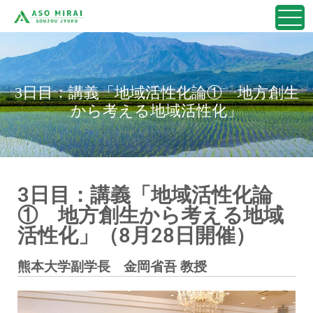
3日目：講義「地域活性化論① 地方創生
から考える地域活性化」
3日目：講義「地域活性化論
① 地方創生から考える地域
活性化」（8月28日開催）
熊本大学副学長 金岡省吾 教授