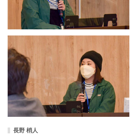
⻑野 梢人