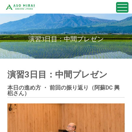
演習3日目：中間プレゼン
演習3日目：中間プレゼン
本日の進め方 ・ 前回の振り返り（阿蘇DC 興
梠さん）​​